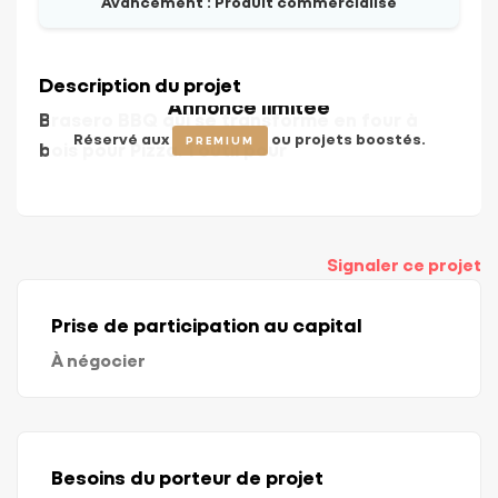
Avancement :
Produit commercialisé
Description du projet
Annonce limitée
Brasero BBQ qui se transforme en four à
Réservé aux
ou projets boostés.
PREMIUM
bois pour Pizza. 1 outil pour
Signaler ce projet
Prise de participation au capital
À négocier
Besoins du porteur de projet