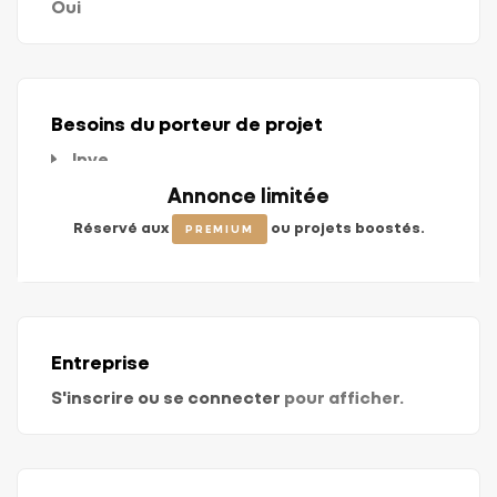
Oui
Besoins du porteur de projet
Inve
Busin
Annonce limitée
Annonce limitée
Annonce limitée
Réseau
Réservé aux
Réservé aux
Réservé aux
ou projets boostés.
ou projets boostés.
ou projets boostés.
PREMIUM
PREMIUM
PREMIUM
Communica
Entreprise
S'inscrire ou se connecter
pour afficher.